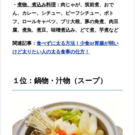
・
煮物、煮込み料理
：肉じゃが、筑前煮、おで
ん、カレー、シチュー、ビーフシチュー、ポト
フ、ロールキャベツ、ブリ大根、豚の角煮、肉豆
腐、煮魚、煮豆、味噌煮込み、どて煮、芋煮など
関連記事：
食べずに太る方法！少食or胃腸が弱い
けど太りたい人の太る食事の仕方！
１位：鍋物・汁物
（
スープ）