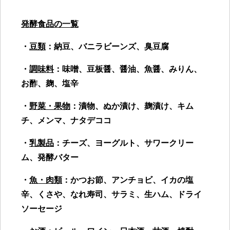
発酵食品の一覧
・
豆類
：納豆、バニラビーンズ、臭豆腐
・
調味料
：味噌、豆板醤、醤油、魚醤、みりん、
お酢、麹、塩辛
・
野菜・果物
：漬物、ぬか漬け、麹漬け、キム
チ、メンマ、ナタデココ
・
乳製品
：チーズ、ヨーグルト、サワークリー
ム、発酵バター
・
魚・肉類
：かつお節、アンチョビ、イカの塩
辛、くさや、なれ寿司、サラミ、生ハム、ドライ
ソーセージ