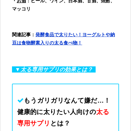
・
お酒
：ビール、ワイン、日本酒、甘酒、焼酎、
マッコリ
関連記事：
発酵食品で太りたい！ヨーグルトや納
豆は食物酵素入りの太る食べ物！
▼太る専用サプリの効果とは？
もうガリガリなんて
嫌
だ…！
健康的に太りたい人向けの
太る
専用サプリ
とは？