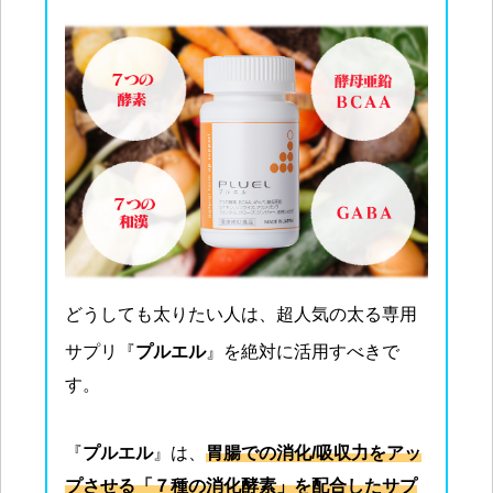
どうしても太りたい人は、超人気の太る専用
サプリ『
プル
エル
』を絶対に活用すべきで
す。
『
プルエル
』は、
胃腸での消化/吸収力をアッ
プさせる「７種の消化酵素」を配合したサプ