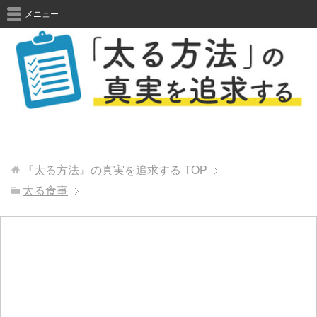
メニュー
『太る方法』の真実を追求する
TOP
太る食事