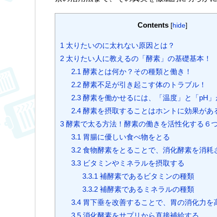
Contents
[
hide
]
1
太りたいのに太れない原因とは？
2
太りたい人に教えるの「酵素」の基礎基本！
2.1
酵素とは何か？その種類と働き！
2.2
酵素不足が引き起こす体のトラブル！
2.3
酵素を働かせるには、「温度」と「pH」
2.4
酵素を摂取することはホントに効果があ
3
酵素で太る方法！酵素の働きを活性化する６
3.1
胃腸に優しい食べ物をとる
3.2
食物酵素をとることで、消化酵素を消耗
3.3
ビタミンやミネラルを摂取する
3.3.1
補酵素であるビタミンの種類
3.3.2
補酵素であるミネラルの種類
3.4
胃下垂を改善することで、胃の消化力を
3.5
消化酵素をサプリから直接補給する