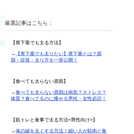
厳選記事はこちら：
【胃下垂でも太る方法】
→
【胃下垂でも太りたい】胃下垂とは？原
因・症状・太り方を一挙公開！
【食べても太らない原因】
→
食べても太らない原因は病気？ストレス？
体質？食べてるのに痩せる男性・女性必読！
【筋トレと食事で太る方法<男性向け>】
→
体の線を太くする方法！細い人が筋肉と食