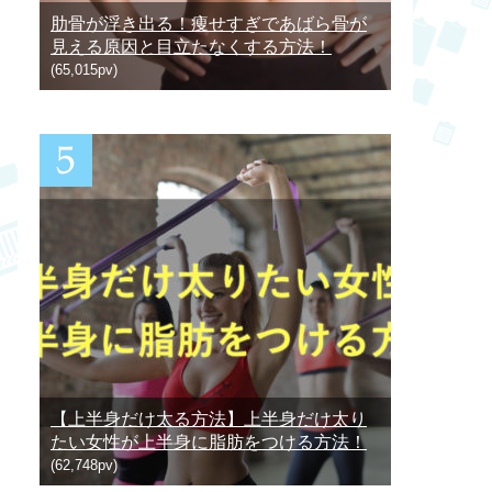
肋骨が浮き出る！痩せすぎであばら骨が
見える原因と目立たなくする方法！
(65,015pv)
【上半身だけ太る方法】上半身だけ太り
たい女性が上半身に脂肪をつける方法！
(62,748pv)