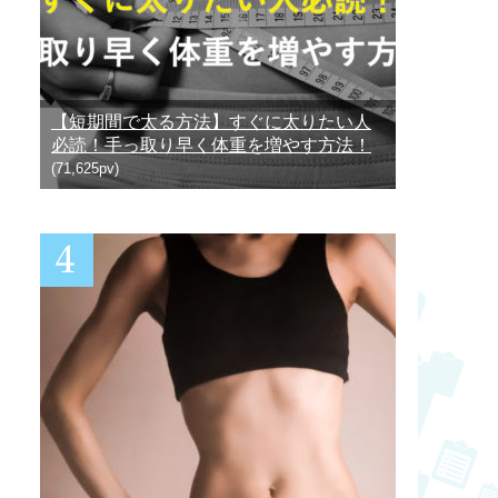
【短期間で太る方法】すぐに太りたい人
必読！手っ取り早く体重を増やす方法！
(71,625pv)