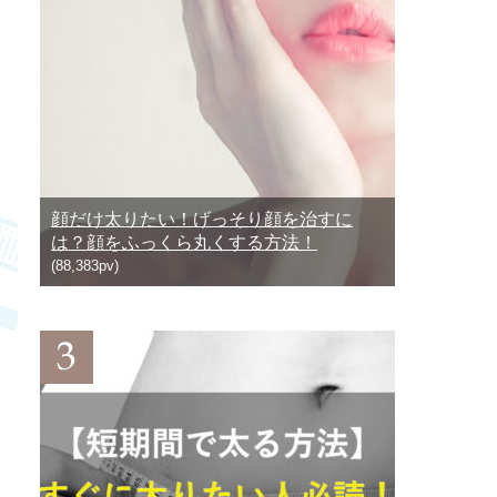
顔だけ太りたい！げっそり顔を治すに
は？顔をふっくら丸くする方法！
(88,383pv)