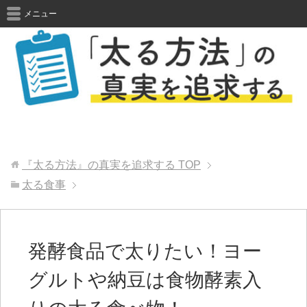
メニュー
『太る方法』の真実を追求する
TOP
太る食事
発酵食品で太りたい！ヨー
グルトや納豆は食物酵素入