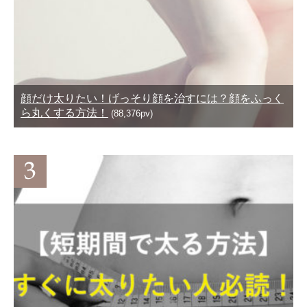
顔だけ太りたい！げっそり顔を治すには？顔をふっく
ら丸くする方法！
(88,376pv)