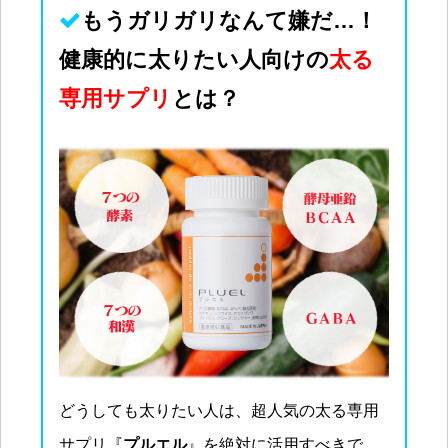
もうガリガリなんて
嫌
だ…！
健康的に太りたい人向けの
太る
専用サプリ
とは？
どうしても太りたい人は、超人気の太る専用
サプリ『
プルエル
』を絶対に活用すべきで