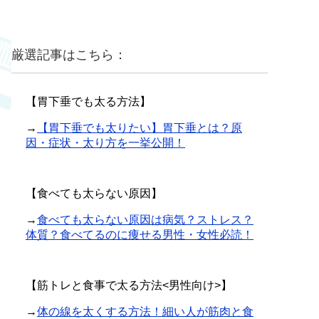
厳選記事はこちら：
【胃下垂でも太る方法】
→
【胃下垂でも太りたい】胃下垂とは？原
因・症状・太り方を一挙公開！
【食べても太らない原因】
→
食べても太らない原因は病気？ストレス？
体質？食べてるのに痩せる男性・女性必読！
【筋トレと食事で太る方法<男性向け>】
→
体の線を太くする方法！細い人が筋肉と食