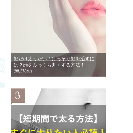
顔だけ太りたい！げっそり顔を治すに
は？顔をふっくら丸くする方法！
(88,378pv)