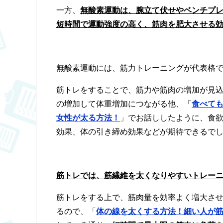
一方、
無酸素運動は、腕立て伏せやベンチプ
短時間で運動強度の高く、筋肉を肥大させる
無酸素運動には、筋力トレーニングが代表格
筋トレをすることで、筋力や筋肉の増加が見
の増加して体重増加につながる他、「
食べて
女性が太る方法！
」でお話ししたように、食
効果、体の引き締め効果などが期待できるで
筋トレでは、筋繊維を太くなりやすいトレー
筋トレをする上で、筋肉量を効率よく増大さ
るので、「
体の線を太くする方法！細い人が