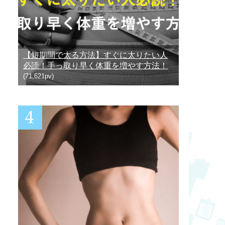
【短期間で太る方法】すぐに太りたい人
必読！手っ取り早く体重を増やす方法！
(71,621pv)