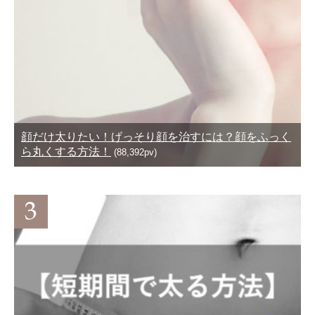
顔だけ太りたい！げっそり顔を治すには？顔をふっく
ら丸くする方法！
(88,392pv)