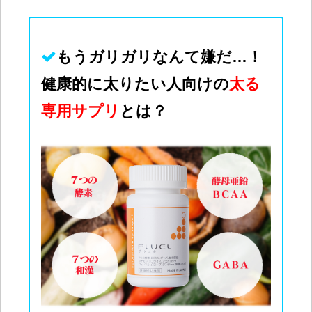
もうガリガリなんて
嫌
だ…！
健康的に太りたい人向けの
太る
専用サプリ
とは？