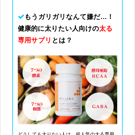
もうガリガリなんて
嫌
だ…！
健康的に太りたい人向けの
太る
専用サプリ
とは？
どうしても太りたい人は、超人気の太る専用