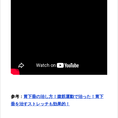
参考：
胃下垂の治し方！腹筋運動で治った！胃下
垂を治すストレッチも効果的！