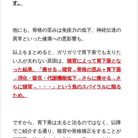
す。
他にも、骨格の歪みは免疫力の低下、神経伝達の
異常といった健康への悪影響も。
以上をまとめると、ガリガリで胃下垂でも太りた
い人が太れない原因は、
猫背によって
胃下垂とな
った結果、「痩せる→猫背→骨格の歪み＋胃下垂
→消化・吸収・代謝機能低下→さらに痩せる→さ
らに猫背→・・・」という負のスパイラルに陥る
ため。
ですから、胃下垂は太ると治るのではなく、以降
でご紹介する通り、猫背や骨格矯正をすることが