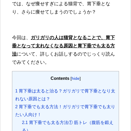
では、なぜ痩せすぎによる猫背で、胃下垂とな
り、
さらに
痩せてしまうのでしょうか？
今回は、
ガリガリの人は
猫背となることで、胃下
垂となって太れなくなる原因と胃下垂でも太る方
法
について、詳しくお話しするのでじっくり読ん
でみてください。
Contents
[
hide
]
1
胃下垂は太ると治る？ガリガリで胃下垂となり太
れない原因とは？
2
胃下垂でも太る方法！ガリガリで胃下垂でも太り
たい人向け！
2.1
胃下垂でも太る方法① 筋トレ（腹筋を鍛え
る）