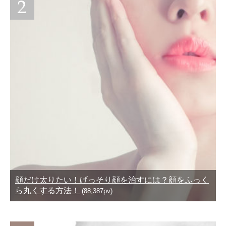
顔だけ太りたい！げっそり顔を治すには？顔をふっく
ら丸くする方法！
(88,387pv)