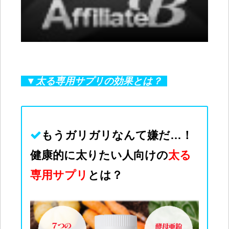
▼太る専用サプリの効果とは？
もうガリガリなんて
嫌
だ…！
健康的に太りたい人向けの
太る
専用サプリ
とは？