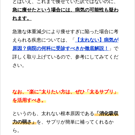
とはいえ、これまで痩せていた訳ではないのに、
急に痩せたという場合には、病気の可能性も疑わ
れます。
急激な体重減少により痩せすぎに陥った場合に考
えられる疾患については、「
【太れない】病気が
原因？病院の何科に受診すべきか徹底解説！
」で
詳しく取り上げているので、参考にしてみてくだ
さい。
なお、“楽に”太りたい方は、ぜひ「太るサプリ」
を活用すべき。
というのも、太れない根本原因である
「消化吸収
力の弱さ」
を、サプリが簡単に補ってくれるか
ら。